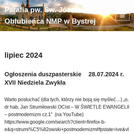
Parafia pw. Św. Józefa
Przejdź
Oblubieńca NMP w Bystrej
do
treści
lipiec 2024
Ogłoszenia duszpasterskie 28.07.2024 r.
XVII Niedziela Zwykła
Warto posłuchać (dla tych, którzy nie boją się myśleć…) „o.
dr hab. Jan Strumiłowski OCist – W ŚWIETLE EWANGELII
– postmodernizm cz.1” (na YouTube)
https://www.google.com/search?client=firefox-b-
e&q=strumi%C5%82owski+postmodernizm#fpstate=ive&vl