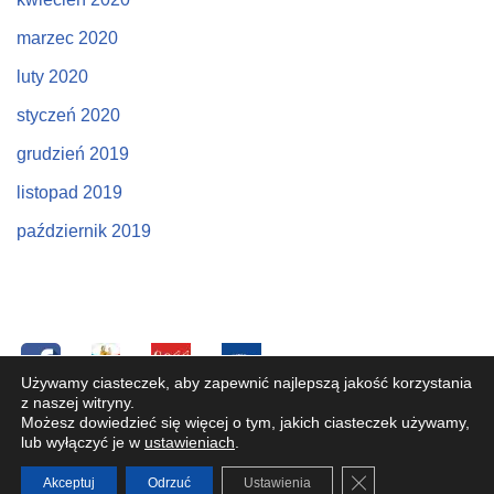
marzec 2020
luty 2020
styczeń 2020
grudzień 2019
listopad 2019
październik 2019
Używamy ciasteczek, aby zapewnić najlepszą jakość korzystania
z naszej witryny.
Copyright © 2019 Parafia pw. Św. Józefa Oblubieńca NMP
Możesz dowiedzieć się więcej o tym, jakich ciasteczek używamy,
w Bystrej. Wszelkie prawa zastrzeżone. W przypadku
lub wyłączyć je w
ustawieniach
.
problemów prosimy o kontakt:
admin@bystra-parafia.pl
Zamknij panel po
Akceptuj
Odrzuć
Ustawienia