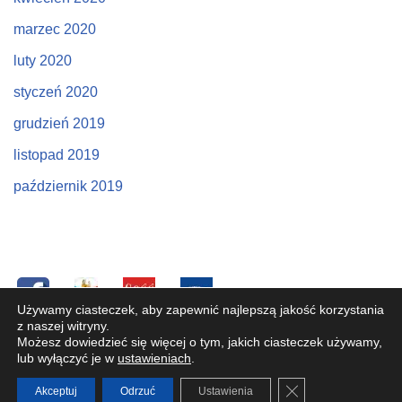
marzec 2020
luty 2020
styczeń 2020
grudzień 2019
listopad 2019
październik 2019
Używamy ciasteczek, aby zapewnić najlepszą jakość korzystania
z naszej witryny.
Copyright © 2019 Parafia pw. Św. Józefa Oblubieńca NMP
Możesz dowiedzieć się więcej o tym, jakich ciasteczek używamy,
w Bystrej. Wszelkie prawa zastrzeżone. W przypadku
lub wyłączyć je w
ustawieniach
.
problemów prosimy o kontakt:
admin@bystra-parafia.pl
Zamknij panel po
Akceptuj
Odrzuć
Ustawienia