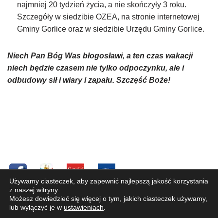
najmniej 20 tydzień życia, a nie skończyły 3 roku.
Szczegóły w siedzibie OZEA, na stronie internetowej
Gminy Gorlice oraz w siedzibie Urzędu Gminy Gorlice.
Niech Pan Bóg Was błogosławi, a ten czas wakacji
niech będzie czasem nie tylko odpoczynku, ale i
odbudowy sił i wiary i zapału. Szczęść Boże!
Używamy ciasteczek, aby zapewnić najlepszą jakość korzystania
z naszej witryny.
Copyright © 2019 Parafia pw. Św. Józefa Oblubieńca NMP
Możesz dowiedzieć się więcej o tym, jakich ciasteczek używamy,
w Bystrej. Wszelkie prawa zastrzeżone. W przypadku
lub wyłączyć je w
ustawieniach
.