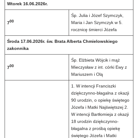
Wtorek 16.06.2026r.
Śp. Julia i Józef Szymczyk,
00
Maria i Jan Szymczyk w 5.
7
rocznicę śmierci Józefa
Środa 17.06.2026r. św. Brata Alberta Chmielowskiego
zakonnika
Śp. Elżbieta Wójcik i mąż
00
Mieczysław z int. córki Ewy z
7
Mariuszem i Olą
1. W intencji Franciszki
dziękczynno-błagalna z okazji
90 urodzin, o opiekę świętego
Józefa i Matki Najświętszej 2.
W intencji Bartłomieja z okazji
18 urodzin dziękczynno-
błagalna z prośbą opiekę
świętego Józefa i Matki