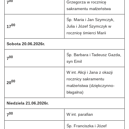
00
Grzegorza w rocznicę
7
sakramentu małżeństwa
Śp. Maria i Jan Szymczyk,
00
Julia i Józef Szymczyk w
17
rocznicę śmierci Marii
Sobota 20.06.2026r.
Śp. Barbara i Tadeusz Gazda,
00
7
syn Emil
W int. Alicji i Jana z okazji
rocznicy sakramentu
00
20
małżeństwa (dziękczynno-
błagalna)
Niedziela 21.06.2026r.
00
W int. parafian
7
Śp. Franciszka i Józef