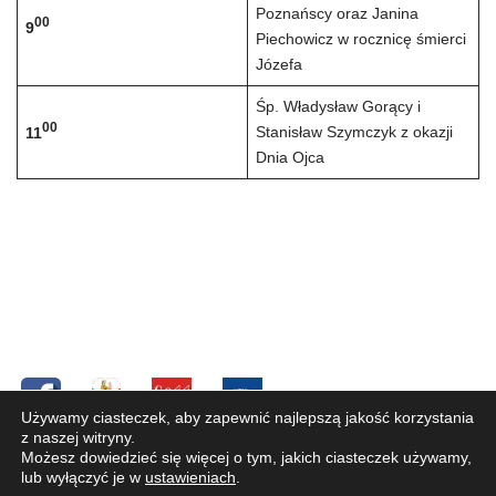
Poznańscy oraz Janina
00
9
Piechowicz w rocznicę śmierci
Józefa
Śp. Władysław Gorący i
00
Stanisław Szymczyk z okazji
11
Dnia Ojca
Używamy ciasteczek, aby zapewnić najlepszą jakość korzystania
z naszej witryny.
Copyright © 2019 Parafia pw. Św. Józefa Oblubieńca NMP
Możesz dowiedzieć się więcej o tym, jakich ciasteczek używamy,
w Bystrej. Wszelkie prawa zastrzeżone. W przypadku
lub wyłączyć je w
ustawieniach
.