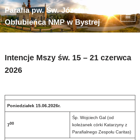
Parafia pw. Św. Józefa
Przejdź
Oblubieńca NMP w Bystrej
do
treści
Intencje Mszy św. 15 – 21 czerwca
2026
Poniedziałek 15.06.2026r.
Śp. Wojciech Gal (od
00
koleżanek córki Katarzyny z
7
Parafialnego Zespołu Caritas)