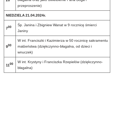
przeproszenie)
NIEDZIELA 21.04.2024r.
Śp. Janina i Zbigniew Wanat w 9 rocznicę śmierci
00
7
Janiny
W int. Franciszki i Kazimierza w 50 rocznicę sakramentu
00
małżeństwa (dziękczynno-błagalna, od dzieci i
9
wnuczek)
W int. Krystyny i Franciszka Rzepielów (dziękczynno-
00
11
błagalna)