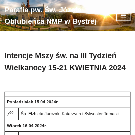
Parafia pw. Św. Józefa
Przejdź
Oblubieńca NMP w Bystrej
do
treści
Intencje Mszy św. na III Tydzień
Wielkanocy 15-21 KWIETNIA 2024
Poniedziałek 15.04.2024r.
00
Śp. Elżbieta Jurczak, Katarzyna i Sylwester Tomasik
7
Wtorek 16.04.2024r.