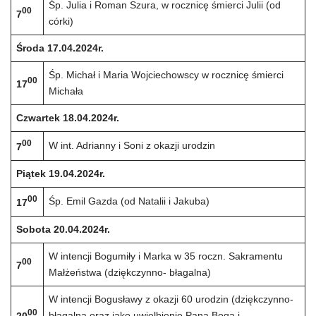
Śp. Julia i Roman Szura, w rocznicę śmierci Julii (od
00
7
córki)
Środa 17.04.2024r.
Śp. Michał i Maria Wojciechowscy w rocznicę śmierci
00
17
Michała
Czwartek 18.04.2024r.
00
W int. Adrianny i Soni z okazji urodzin
7
Piątek 19.04.2024r.
00
Śp. Emil Gazda (od Natalii i Jakuba)
17
Sobota 20.04.2024r.
W intencji Bogumiły i Marka w 35 roczn. Sakramentu
00
7
Małżeństwa (dziękczynno- błagalna)
W intencji Bogusławy z okazji 60 urodzin (dziękczynno-
00
błagalna oraz jako uwielbienie Pana Boga i
20