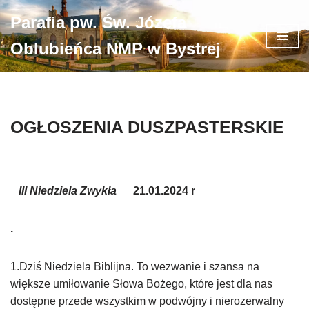
Parafia pw. Św. Józefa
Przejdź
Oblubieńca NMP w Bystrej
do
treści
OGŁOSZENIA DUSZPASTERSKIE
III Niedziela Zwykła
21.01.2024 r
.
1.Dziś Niedziela Biblijna. To wezwanie i szansa na
większe umiłowanie Słowa Bożego, które jest dla nas
dostępne przede wszystkim w podwójny i nierozerwalny