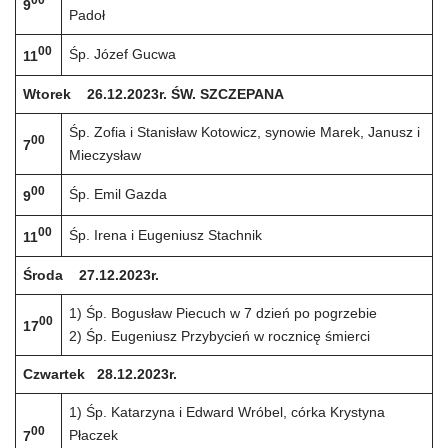
00
9
Padoł
00
Śp. Józef Gucwa
11
Wtorek 26.12.2023r. ŚW. SZCZEPANA
Śp. Zofia i Stanisław Kotowicz, synowie Marek, Janusz i
00
7
Mieczysław
00
Śp. Emil Gazda
9
00
Śp. Irena i Eugeniusz Stachnik
11
Środa 27.12.2023r.
1) Śp. Bogusław Piecuch w 7 dzień po pogrzebie
00
17
2) Śp. Eugeniusz Przybycień w rocznicę śmierci
Czwartek 28.12.2023r.
1) Śp. Katarzyna i Edward Wróbel, córka Krystyna
00
Płaczek
7