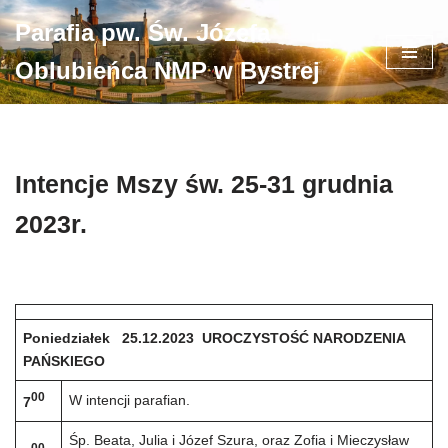
Parafia pw. Św. Józefa
Przejdź
Oblubieńca NMP w Bystrej
do
treści
Intencje Mszy św. 25-31 grudnia
2023r.
Poniedziałek 25.12.2023 UROCZYSTOŚĆ NARODZENIA
PAŃSKIEGO
00
W intencji parafian.
7
Śp. Beata, Julia i Józef Szura, oraz Zofia i Mieczysław