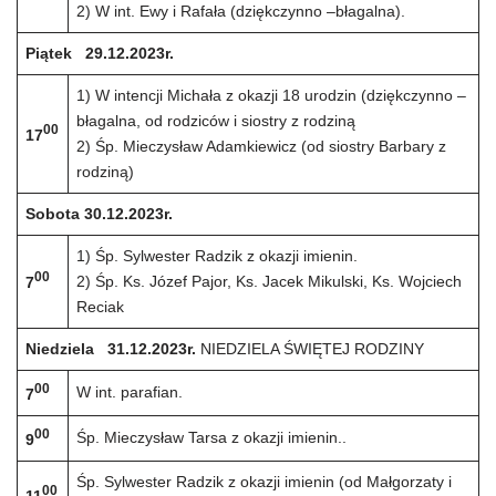
2) W int. Ewy i Rafała (dziękczynno –błagalna).
Piątek 29.12.2023r.
1) W intencji Michała z okazji 18 urodzin (dziękczynno –
błagalna, od rodziców i siostry z rodziną
00
17
2) Śp. Mieczysław Adamkiewicz (od siostry Barbary z
rodziną)
Sobota 30.12.2023r.
1) Śp. Sylwester Radzik z okazji imienin.
00
2) Śp. Ks. Józef Pajor, Ks. Jacek Mikulski, Ks. Wojciech
7
Reciak
Niedziela 31.12.2023r.
NIEDZIELA ŚWIĘTEJ RODZINY
00
W int. parafian.
7
00
Śp. Mieczysław Tarsa z okazji imienin..
9
Śp. Sylwester Radzik z okazji imienin (od Małgorzaty i
00
11