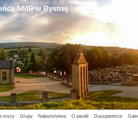
ieńca NMP w Bystrej
je mszy
Grupy
Nabożeństwa
O parafii
Duszpasterze
Gale