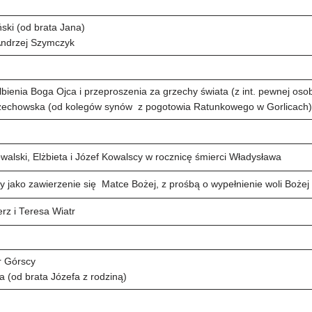
ński (od brata Jana)
 Andrzej Szymczyk
elbienia Boga Ojca i przeproszenia za grzechy świata (z int. pewnej oso
rzechowska (od kolegów synów z pogotowia Ratunkowego w Gorlicach
alski, Elżbieta i Józef Kowalscy w rocznicę śmierci Władysława
ny jako zawierzenie się Matce Bożej, z prośbą o wypełnienie woli Bożej
erz i Teresa Wiatr
tr Górscy
a (od brata Józefa z rodziną)