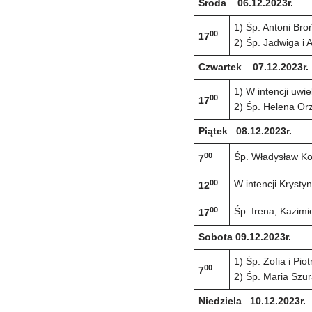
Środa 06.12.2023r.
1) Śp. Antoni Bro
00
17
2) Śp. Jadwiga i
Czwartek 07.12.2023r.
1) W intencji uwi
00
17
2) Śp. Helena O
Piątek 08.12.2023r.
00
Śp. Władysław Kow
7
00
W intencji Krysty
12
00
Śp. Irena, Kazimi
17
Sobota 09.12.2023r.
1) Śp. Zofia i Pio
00
7
2) Śp. Maria Szur
Niedziela 10.12.2023r.