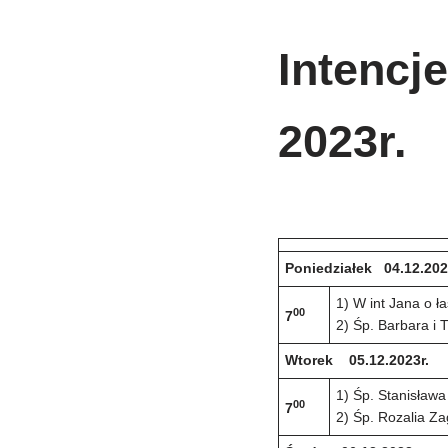
Intencj
2023r.
Poniedziałek 04.12.20
1) W int Jana o ł
00
7
2) Śp. Barbara i
Wtorek 05.12.2023r.
1) Śp. Stanisława
00
7
2) Śp. Rozalia Za