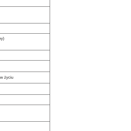
by)
)
 w życiu