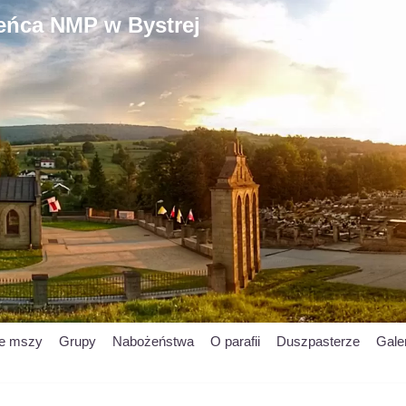
ieńca NMP w Bystrej
je mszy
Grupy
Nabożeństwa
O parafii
Duszpasterze
Gale