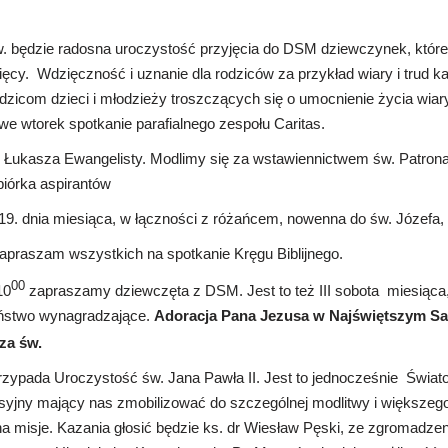
 będzie radosna uroczystość przyjęcia do DSM dziewczynek, które
sięcy. Wdzięczność i uznanie dla rodziców za przykład wiary i trud k
zicom dzieci i młodzieży troszczących się o umocnienie życia wiary
e wtorek spotkanie parafialnego zespołu Caritas.
. Łukasza Ewangelisty. Modlimy się za wstawiennictwem św. Patron
biórka aspirantów
 19. dnia miesiąca, w łączności z różańcem, nowenna do św. Józefa, p
apraszam wszystkich na spotkanie Kręgu Biblijnego.
00
10
zapraszamy dziewczęta z DSM. Jest to też III sobota miesiąca, 
ństwo wynagradzające.
Adoracja Pana Jezusa w Najświętszym Sa
a św.
rzypada Uroczystość św. Jana Pawła II. Jest to jednocześnie Świat
syjny mający nas zmobilizować do szczególnej modlitwy i większego
 misje. Kazania głosić będzie ks. dr Wiesław Pęski, ze zgromadzen