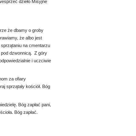
wesprzeć dzieło Misyjne
brze że dbamy o groby
rawiamy, że albo jest
y sprzątaniu na cmentarzu
a pod dzwonnicą. Z góry
odpowiedzialnie i uczciwie
nom za ofiary
aj sprzątały kościół. Bóg
iedzielę. Bóg zapłać pani,
ścioła. Bóg zapłać.