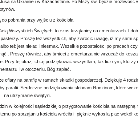
rystusa na Ukrainie i w Kazachstanie. Po Mszy św. będzie możliwość 
otynów.
 do pobrania przy wyjściu z kościoła.
cią Wszystkich Świętych, to czas krzątaniny na cmentarzach. I do
uszpasterzy. Proszę też wszystkich, aby zwrócić uwagę, iż my sami sp
albo też jest nieład i niesmak. Wszelkie pozostałości po pracach cz
tnąć . Proszę również, aby śmieci z cmentarza nie wrzucać do kosz
e. Przy tej okazji chcę podziękować wszystkim, tak licznym, którzy 
entarzu i w otoczeniu. Bóg zapłać.
ze ofiary na parafię w ramach składki gospodarczej. Dziękuję 4 rodzi
by parafii. Serdeczne podziękowania składam Rodzinom, które wczor
rę na utrzymanie świątyni.
zin w kolejności sąsiedzkiej o przygotowanie kościoła na następną n
 temu po sprzątaniu kościoła wróciła i pięknie wykosiła plac wokół ko