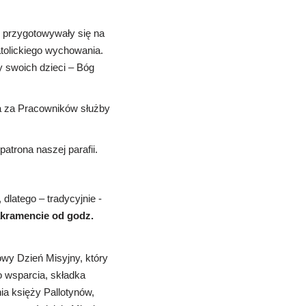
 przygotowywały się na
atolickiego wychowania.
 swoich dzieci – Bóg
a za Pracowników służby
atrona naszej parafii.
dlatego – tradycyjnie -
kramencie od godz.
owy Dzień Misyjny, który
 wsparcia, składka
ia księży Pallotynów,