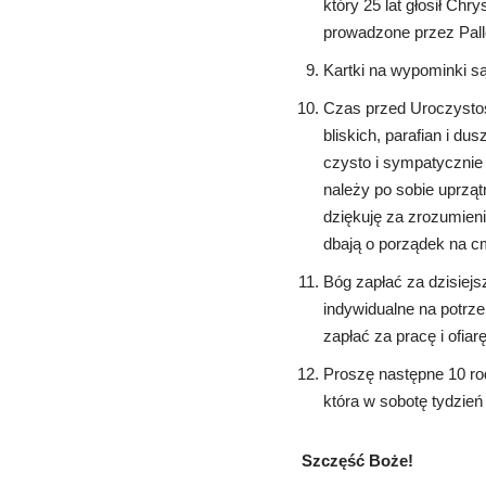
który 25 lat głosił Ch
prowadzone przez Pall
Kartki na wypominki są
Czas przed Uroczystoś
bliskich, parafian i d
czysto i sympatycznie 
należy po sobie uprzą
dziękuję za zrozumieni
dbają o porządek na cm
Bóg zapłać za dzisiejs
indywidualne na potrze
zapłać za pracę i ofia
Proszę następne 10 rod
która w sobotę tydzień
Szczęść Boże!