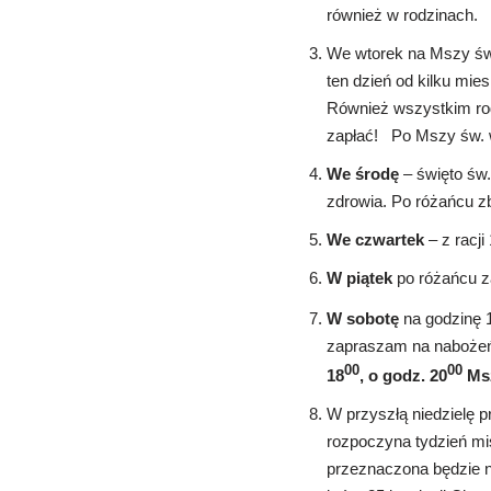
również w rodzinach.
We wtorek na Mszy św.
ten dzień od kilku mie
Również wszystkim rod
zapłać! Po Mszy św. w
We środę
– święto św
zdrowia. Po różańcu z
We czwartek
– z racji
W piątek
po różańcu z
W sobotę
na godzinę 
zapraszam na naboże
00
00
18
, o godz. 20
Msz
W przyszłą niedzielę p
rozpoczyna tydzień mi
przeznaczona będzie na