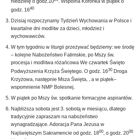
niedzielę o godz.10
. Wspólna Koronka w piątek o
40
godz. 16
Dzisiaj rozpoczynamy Tydzień Wychowania w Polsce i
kwartalne dni modlitw za dzieci, młodzież i
wychowawców.
W tym tygodniu w liturgii przeżywać będziemy: we środę
– kolejne Nabożeństwo Fatimskie, po Mszy św.
procesja i modlitwa różańcowa We czwartek Święto
30
Podwyższenia Krzyża Świętego. O godz. 16
Droga
Krzyżowa, następnie Msza Święta, , a w piątek–
wspomnienie NMP Bolesnej.
W piątek po Mszy św. spotkanie formacyjne aspirantów.
Najbliższa sobota jest 3. sobotą w miesiącu, dlatego
tradycyjnie zapraszam na nabożeństwo
wynagradzające. Adoracja Pana Jezusa w
00
00
Najświętszym Sakramencie od godz. 18
, o godz. 20