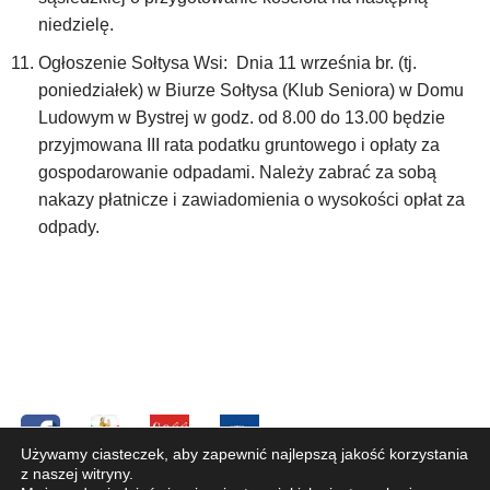
niedzielę.
Ogłoszenie Sołtysa Wsi: Dnia 11 września br. (tj.
poniedziałek) w Biurze Sołtysa (Klub Seniora) w Domu
Ludowym w Bystrej w godz. od 8.00 do 13.00 będzie
przyjmowana III rata podatku gruntowego i opłaty za
gospodarowanie odpadami. Należy zabrać za sobą
nakazy płatnicze i zawiadomienia o wysokości opłat za
odpady.
Używamy ciasteczek, aby zapewnić najlepszą jakość korzystania
z naszej witryny.
Copyright © 2019 Parafia pw. Św. Józefa Oblubieńca NMP