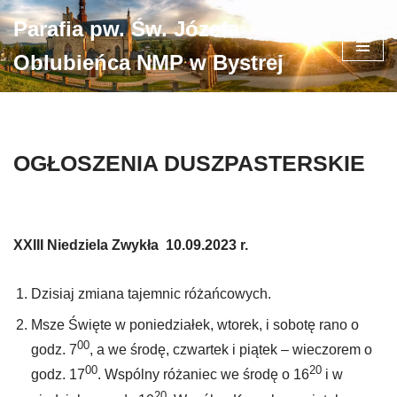
Parafia pw. Św. Józefa
Przejdź
Oblubieńca NMP w Bystrej
do
treści
OGŁOSZENIA DUSZPASTERSKIE
XXIII Niedziela Zwykła 10.09.2023 r.
Dzisiaj zmiana tajemnic różańcowych.
Msze Święte w poniedziałek, wtorek, i sobotę rano o
00
godz. 7
, a we środę, czwartek i piątek – wieczorem o
00
20
godz. 17
. Wspólny różaniec we środę o 16
i w
20