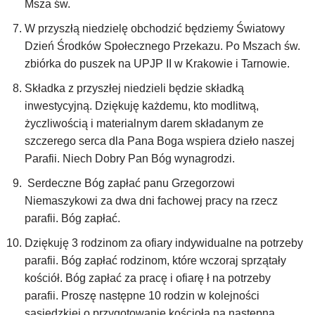
Msza św.
W przyszłą niedzielę obchodzić będziemy Światowy
Dzień Środków Społecznego Przekazu. Po Mszach św.
zbiórka do puszek na UPJP II w Krakowie i Tarnowie.
Składka z przyszłej niedzieli będzie składką
inwestycyjną. Dziękuję każdemu, kto modlitwą,
życzliwością i materialnym darem składanym ze
szczerego serca dla Pana Boga wspiera dzieło naszej
Parafii. Niech Dobry Pan Bóg wynagrodzi.
Serdeczne Bóg zapłać panu Grzegorzowi
Niemaszykowi za dwa dni fachowej pracy na rzecz
parafii. Bóg zapłać.
Dziękuję 3 rodzinom za ofiary indywidualne na potrzeby
parafii. Bóg zapłać rodzinom, które wczoraj sprzątały
kościół. Bóg zapłać za pracę i ofiarę ł na potrzeby
parafii. Proszę następne 10 rodzin w kolejności
sąsiedzkiej o przygotowanie kościoła na następną