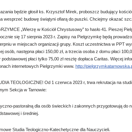
azania będzie głosił ks. Krzysztof Mirek, proboszcz budujący kościół
 wesprzeć budowę świątyni ofiarą do puszki. Chciejmy okazać szc
MCE „Wierzę w Kościół Chrystusowy” to hasło 41. Pieszej Pielg
ocznie się 17 sierpnia 2023 r. Zapisy na Pielgrzymkę będą prowadzon
 sierpniu w miejscach organizacji grupy. Koszt uczestnictwa w PPT wy
ej osób, następna płaci 150,00 zł, a trzecia osoba z domu płaci 100,
 podstawowej płaci tylko 75,00 zł resztę dopłaca Caritas. Więcej inf
onach internetowych Pielgrzymki www.
http://pielgrzymkatarnowska.p
 TEOLOGICZNE! Od 1 czerwca 2023 r, trwa rekrutacja na studia m
nym Sekcja w Tarnowie:
yczno-pastoralną dla osób świeckich i zakonnych przygotowują do na
stawowej i średniej.
omowe Studia Teologiczno-Katechetyczne dla Nauczycieli.