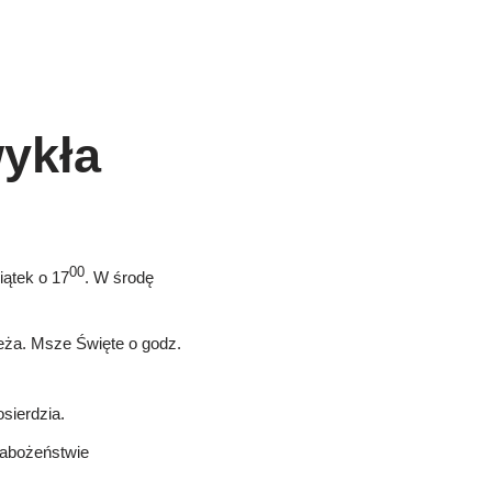
wykła
00
iątek o 17
. W środę
eża. Msze Święte o godz.
sierdzia.
nabożeństwie