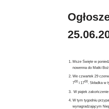
Ogłosze
25.06.20
Msze Święte w poniedzi
nowenna do Matki Boże
We czwartek 29 czerwc
00
00
7
i 17
. Składka w 
W piątek zakończenie
W tym tygodniu przypa
wynagradzającym Niep