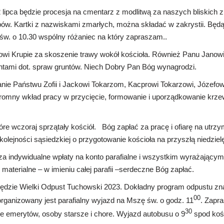
 lipca będzie procesja na cmentarz z modlitwą za naszych bliskich
ów. Kartki z nazwiskami zmarłych, można składać w zakrystii. Będ
św. o 10.30 wspólny różaniec na który zapraszam..
owi Krupie za skoszenie trawy wokół kościoła. Również Panu Janow
ami dot. spraw gruntów. Niech Dobry Pan Bóg wynagrodzi.
ie Państwu Zofii i Jackowi Tokarzom, Kacprowi Tokarzowi, Józefowi
gromny wkład pracy w przycięcie, formowanie i uporządkowanie krze
re wczoraj sprzątały kościół. Bóg zapłać za pracę i ofiarę na utrzy
olejności sąsiedzkiej o przygotowanie kościoła na przyszłą niedzielę
 indywidualne wpłaty na konto parafialne i wszystkim wyrażającym 
y materialne – w imieniu całej parafii –serdeczne Bóg zapłać.
będzie Wielki Odpust Tuchowski 2023. Dokładny program odpustu zna
00
, organizowany jest parafialny wyjazd na Mszę św. o godz. 11
. Zapr
30
ie emerytów, osoby starsze i chore. Wyjazd autobusu o 9
spod kośc