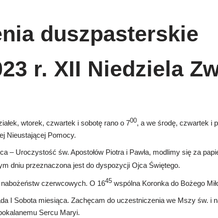
nia duszpasterskie
23 r. XII Niedziela Z
00
ałek, wtorek, czwartek i sobotę rano o 7
, a we środę, czwartek i p
j Nieustającej Pomocy.
a – Uroczystość św. Apostołów Piotra i Pawła, modlimy się za papi
tym dniu przeznaczona jest do dyspozycji Ojca Świętego.
45
 nabożeństw czerwcowych. O 16
wspólna Koronka do Bożego Miło
da I Sobota miesiąca. Zachęcam do uczestniczenia we Mszy św. i 
okalanemu Sercu Maryi.