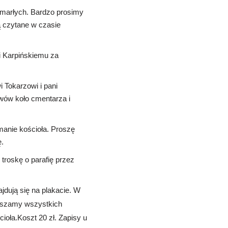
 zmarłych. Bardzo prosimy
ą czytane w czasie
i Karpińskiemu za
 Tokarzowi i pani
wów koło cmentarza i
manie kościoła. Proszę
.
troskę o parafię przez
jdują się na plakacie. W
aszamy wszystkich
ioła.Koszt 20 zł. Zapisy u