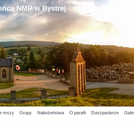
ieńca NMP w Bystrej
je mszy
Grupy
Nabożeństwa
O parafii
Duszpasterze
Gale