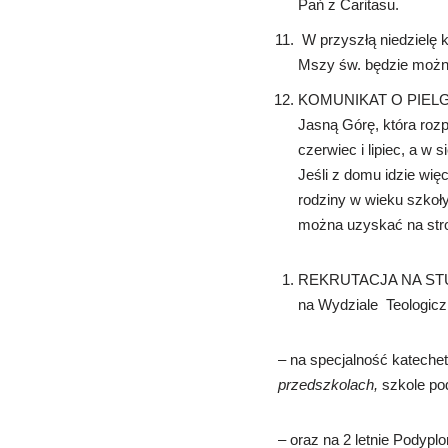
Pań z Caritasu.
W przyszłą niedzielę k
Mszy św. będzie można
KOMUNIKAT O PIELGRZY
Jasną Górę, która rozp
czerwiec i lipiec, a w
Jeśli z domu idzie więc
rodziny w wieku szkoły
można uzyskać na str
REKRUTACJA NA STUDIA
na Wydziale Teologicz
– na specjalność katechet
przedszkolach,
szkole pod
– oraz na 2 letnie Podypl