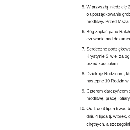
W przyszłą niedzielę 2
o uporządkowanie grob
modlitwy. Przed Mszą 
Bóg zapłać panu Rafał
czuwanie nad dokument
Serdeczne podziękowan
Krystynie Śliwie za o
przed kościołem
Dziękuję Rodzinom, któ
następne 10 Rodzin w k
Czterem darczyńcom za
modlitwę, pracę i ofiar
Od 1 do 9 lipca trwać 
dniu 4 lipca tj. wtorek
chętnych, a szczególn