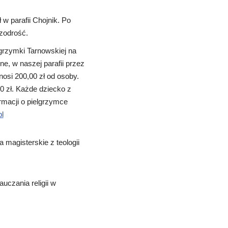
 w parafii Chojnik. Po
zodrość.
rzymki Tarnowskiej na
e, w naszej parafii przez
nosi 200,00 zł od osoby.
00 zł. Każde dziecko z
ormacji o pielgrzymce
l
agisterskie z teologii
uczania religii w