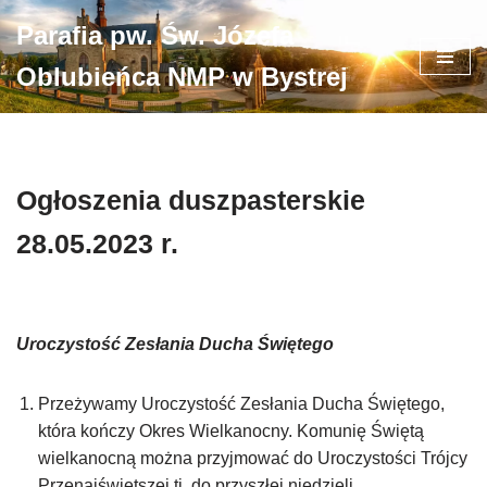
Parafia pw. Św. Józefa
Przejdź
Oblubieńca NMP w Bystrej
do
treści
Ogłoszenia duszpasterskie
28.05.2023 r.
Uroczystość Zesłania Ducha Świętego
Przeżywamy Uroczystość Zesłania Ducha Świętego,
która kończy Okres Wielkanocny. Komunię Świętą
wielkanocną można przyjmować do Uroczystości Trójcy
Przenajświętszej tj. do przyszłej niedzieli.