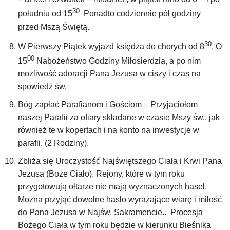
30.
południu od 15
Ponadto codziennie pół godziny
przed Mszą Świętą.
30
W Pierwszy Piątek wyjazd księdza do chorych od 8
. O
00
15
Nabożeństwo Godziny Miłosierdzia, a po nim
możliwość adoracji Pana Jezusa w ciszy i czas na
spowiedź św.
Bóg zapłać Parafianom i Gościom – Przyjaciołom
naszej Parafii za ofiary składane w czasie Mszy św., jak
również te w kopertach i na konto na inwestycje w
parafii. (2 Rodziny).
Zbliża się Uroczystość Najświętszego Ciała i Krwi Pana
Jezusa (Boże Ciało). Rejony, które w tym roku
przygotowują ołtarze nie mają wyznaczonych haseł.
Można przyjąć dowolne hasło wyrażające wiarę i miłość
do Pana Jezusa w Najśw. Sakramencie.. Procesja
Bożego Ciała w tym roku będzie w kierunku Bieśnika