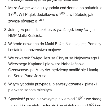
Msze Święte w ciągu tygodnia codziennie po południu o
00.
00
17
. W I Piątek dodatkowo o 7
, a w I Sobotę jak
00
zwykle również o 7
.
Jutro tj. w poniedziałek przeżywać będziemy święto
NMP Matki Kościoła,
W środę nowenna do Matki Bożej Nieustającej Pomocy
i ostatnie nabożeństwo majowe.
We czwartek Święto Jezusa Chrystusa Najwyższego i
Wiecznego Kapłana i pierwsze Nabożeństwo
Czerwcowe- po Mszy św. będziemy modlić się Litanią
do Serca Pana Jezusa.
W tym tygodniu przypada pierwszy czwartek, piątek i
pierwsza sobota miesiąca.
00
Spowiedź przed pierwszym piątkiem od 16
: we środę
30
– dzieci i czwartek – młodzież, w piątek rano od 6
i po