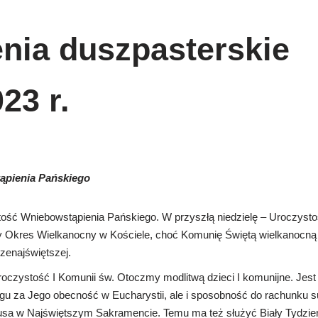
nia duszpasterskie
23 r.
ąpienia Pańskiego
ść Wniebowstąpienia Pańskiego. W przyszłą niedzielę – Uroczysto
zy Okres Wielkanocny w Kościele, choć Komunię Świętą wielkanocn
zenajświętszej.
uroczystość I Komunii św. Otoczmy modlitwą dzieci I komunijne. Jest 
u za Jego obecność w Eucharystii, ale i sposobność do rachunku s
sa w Najświętszym Sakramencie. Temu ma też służyć Biały Tydzie