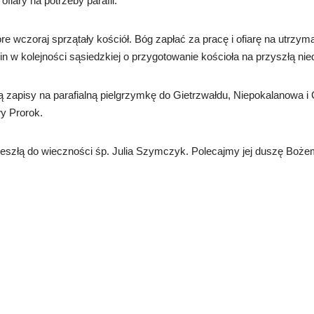
fiary na potrzeby parafii.
re wczoraj sprzątały kościół. Bóg zapłać za pracę i ofiarę na utrzyma
 w kolejności sąsiedzkiej o przygotowanie kościoła na przyszłą nied
ą zapisy na parafialną pielgrzymkę do Gietrzwałdu, Niepokalanowa i
y Prorok.
deszłą do wieczności śp. Julia Szymczyk. Polecajmy jej duszę Bożem