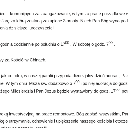
ieci I-komunijnych za zaangażowanie, w tym za prace porządkowe wo
– ofiarę za którą zostaną zakupione 3 ornaty. Niech Pan Bóg wynagro
ienia dzisiejszej uroczystości.
00
00
godnia codziennie po południu o 17
. W sobotę o godz. 7
.
wy za Kościół w Chinach.
k) jak co roku, w naszej parafii przypada diecezjalny dzień adoracji 
00
e. W tym dniu Msza św. dodatkowo o 7
i po niej adoracja do godz
00
ego Miłosierdzia i Pan Jezus będzie wystawiony do godz. 17
, po
składką inwestycyjną, na prace remontowe. Bóg zapłać wszystkim, Pa
skę o utrzymanie, odnowienie i upiększenie naszego kościoła i otoc