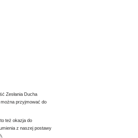
ść Zesłania Ducha
ą można przyjmować do
to też okazja do
umienia z naszej postawy
ń.