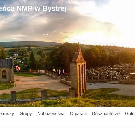
ieńca NMP w Bystrej
je mszy
Grupy
Nabożeństwa
O parafii
Duszpasterze
Gale