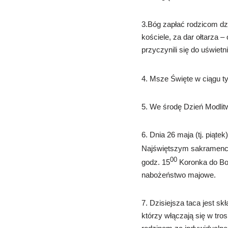
3.Bóg zapłać rodzicom dz
kościele, za dar ołtarza 
przyczynili się do uświetn
4. Msze Święte w ciągu ty
5. We środę Dzień Modlit
6. Dnia 26 maja (tj. piąte
Najświętszym sakramenci
00
godz. 15
Koronka do Boż
nabożeństwo majowe.
7. Dzisiejsza taca jest 
którzy włączają się w tro