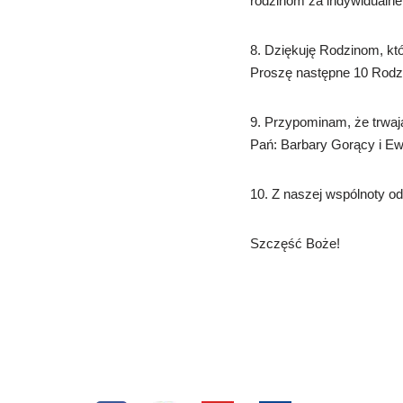
rodzinom za indywidualne o
8. Dziękuję Rodzinom, któ
Proszę następne 10 Rodzin
9. Przypominam, że trwaj
Pań: Barbary Gorący i Ew
10. Z naszej wspólnoty o
Szczęść Boże!