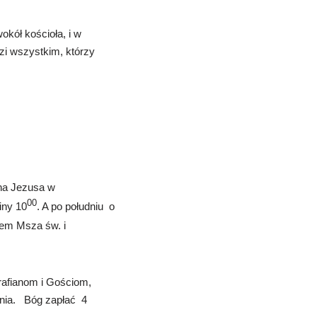
kół kościoła, i w
dzi wszystkim, którzy
Pana Jezusa w
00
iny 10
. A po południu o
tem Msza św. i
rafianom i Gościom,
zenia. Bóg zapłać 4