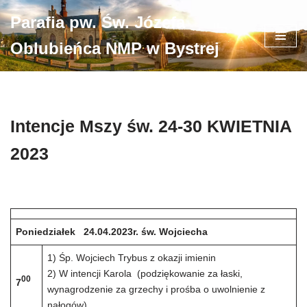
Parafia pw. Św. Józefa
Przejdź
Oblubieńca NMP w Bystrej
do
treści
Intencje Mszy św. 24-30 KWIETNIA
2023
Poniedziałek 24.04.2023r. św. Wojciecha
1) Śp. Wojciech Trybus z okazji imienin
2) W intencji Karola (podziękowanie za łaski,
00
7
wynagrodzenie za grzechy i prośba o uwolnienie z
nałogów)