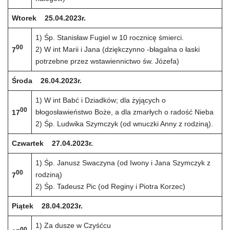
Wtorek 25.04.2023r.
1) Śp. Stanisław Fugiel w 10 rocznicę śmierci.
00
2) W int Marii i Jana (dziękczynno -błagalna o łaski
7
potrzebne przez wstawiennictwo św. Józefa)
Środa 26.04.2023r.
1) W int Babć i Dziadków; dla żyjących o
00
błogosławieństwo Boże, a dla zmarłych o radość Nieba
17
2) Śp. Ludwika Szymczyk (od wnuczki Anny z rodziną).
Czwartek 27.04.2023r.
1) Śp. Janusz Swaczyna (od Iwony i Jana Szymczyk z
00
rodziną)
7
2) Śp. Tadeusz Pic (od Reginy i Piotra Korzec)
Piątek 28.04.2023r.
1) Za dusze w Czyśćcu
00