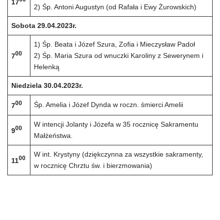
17
2) Śp. Antoni Augustyn (od Rafała i Ewy Żurowskich)
Sobota 29.04.2023r.
1) Śp. Beata i Józef Szura, Zofia i Mieczysław Padoł
00
2) Śp. Maria Szura od wnuczki Karoliny z Sewerynem i
7
Helenką
Niedziela 30.04.2023r.
00
Śp. Amelia i Józef Dynda w roczn. śmierci Amelii
7
W intencji Jolanty i Józefa w 35 rocznicę Sakramentu
00
9
Małżeństwa.
W int. Krystyny (dziękczynna za wszystkie sakramenty,
00
11
w rocznicę Chrztu św. i bierzmowania)