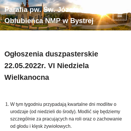
Parafia pw. Św. Józefa
Przejdź
Oblubieńca NMP w Bystrej
do
treści
Ogłoszenia duszpasterskie
22.05.2022r. VI Niedziela
Wielkanocna
W tym tygodniu przypadają kwartalne dni modlitw o
urodzaje (od niedzieli do środy). Modlić się będziemy
szczególnie za pracujących na roli oraz o zachowanie
od głodu i klęsk żywiołowych.