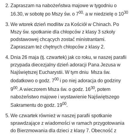
Zapraszam na nabożeństwa majowe w tygodniu o
00,
30
16.30, w sobotę po Mszy św. o 7
a w niedzielę o 10
We wtorek dzień modlitw za Kościół w Chinach. Po
Mszy św. spotkanie dla chłopców z klasy 3 szkoły
podstawowej chcących zostać ministrantami.
Zapraszam też chętnych chłopców z klasy 2.
Dnia 26 maja (tj. czwartek) jak co roku, w naszej parafii
przypada diecezjalny dzień adoracji Pana Jezusa w
Najświętszej Eucharystii. W tym dniu Msza św.
00
dodatkowo o godz. 7
i po niej adoracja do godziny
00
30
9
. A wieczorem Msza św. o godz. 16
, potem
nabożeństwo majowe i wystawienie Najświętszego
00
Sakramentu do godz. 19
.
We czwartek również w naszej parafii spotkanie
sprawdzające z wiadomości w ramach przygotowania
do Bierzmowania dla dzieci z klasy 7. Obecność z