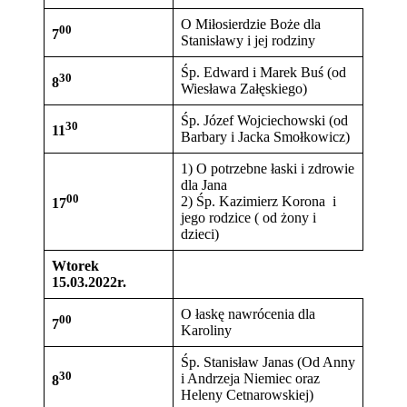
O Miłosierdzie Boże dla
00
7
Stanisławy i jej rodziny
Śp. Edward i Marek Buś (od
30
8
Wiesława Załęskiego)
Śp. Józef Wojciechowski (od
30
11
Barbary i Jacka Smołkowicz)
1) O potrzebne łaski i zdrowie
dla Jana
00
2) Śp. Kazimierz Korona i
17
jego rodzice ( od żony i
dzieci)
Wtorek
15.03.2022r.
O łaskę nawrócenia dla
00
7
Karoliny
Śp. Stanisław Janas (Od Anny
30
i Andrzeja Niemiec oraz
8
Heleny Cetnarowskiej)