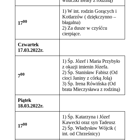
wnuczki Beaty z rodziną)
1) W int. rodzin Gorących i
Kotlarzów ( dziękczynno –
00
błagalna)
17
2) Za dusze w czyśćcu
cierpiące.
Czwartek
17.03.2022r.
1) Śp. Józef i Maria Przybyło
z okazji imienin Józefa.
2) Śp. Stanisław Fabisz (Od
00
7
cioci Janiny z córką Jolą)
3) Śp. Irena Rówińska (Od
brata Mieczysława z rodziną)
Piątek
18.03.2022r.
1) Śp. Katarzyna i Józef
Kawecki oraz syn Tadeusz
00
17
2) Śp. Władysław Wójcik (
int. od Chrześnicy)