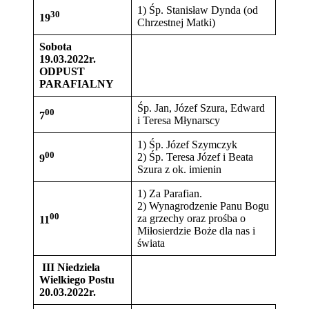
1) Śp. Stanisław Dynda (od
30
19
Chrzestnej Matki)
Sobota
19.03.2022r.
ODPUST
PARAFIALNY
Śp. Jan, Józef Szura, Edward
00
7
i Teresa Młynarscy
1) Śp. Józef Szymczyk
00
2) Śp. Teresa Józef i Beata
9
Szura z ok. imienin
1) Za Parafian.
2) Wynagrodzenie Panu Bogu
00
za grzechy oraz prośba o
11
Miłosierdzie Boże dla nas i
świata
III Niedziela
Wielkiego Postu
20.03.2022r.