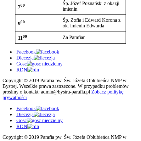
Śp. Józef Poznański z okazji
00
7
imienin
Śp. Zofia i Edward Korona z
00
9
ok. imienin Edwarda
00
Za Parafian
11
Facebook
Diecezja
Gosc
RDN
Copyright © 2019 Parafia pw. Św. Józefa Oblubieńca NMP w
Bystrej. Wszelkie prawa zastrzeżone. W przypadku problemów
prosimy o kontakt:
admin@bystra-parafia.pl
Zobacz politykę
prywatności
Facebook
Diecezja
Gosc
RDN
Copyright © 2019 Parafia pw. Św. Józefa Oblubieńca NMP w