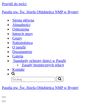
Przejdź do treści
Parafia pw. Św. Józefa Oblubieńca NMP w Bystrej
Strona główna
Aktualności
Ogłoszenia
Intencje mszy
Grupy
Nabożeństwa
O parafii
Duszpasterze
Galeria
Standardy ochrony dzieci w Parafii
Zasady bezpiecznych relacji
Kontakt
Szukaj...
Parafia pw. Św. Józefa Oblubieńca NMP w Bystrej
Menu
nawigacji
Menu