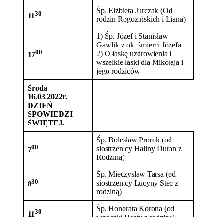
Śp. Elżbieta Jurczak (Od
30
11
rodzin Rogozińskich i Liana)
1) Śp. Józef i Stanisław
Gawlik z ok. śmierci Józefa.
00
2) O łaskę uzdrowienia i
17
wszelkie łaski dla Mikołaja i
jego rodziców
Środa
16.03.2022r.
DZIEŃ
SPOWIEDZI
ŚWIĘTEJ.
Śp. Bolesław Prorok (od
00
siostrzenicy Haliny Duran z
7
Rodziną)
Śp. Mieczysław Tarsa (od
30
siostrzenicy Lucyny Stec z
8
rodziną)
Śp. Honorata Korona (od
30
11