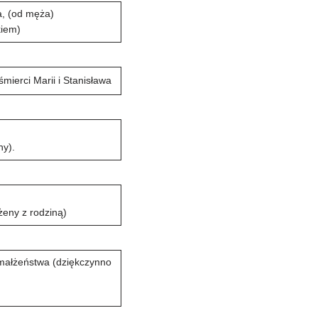
a, (od męża)
kiem)
mierci Marii i Stanisława
ny).
żeny z rodziną)
 małżeństwa (dziękczynno