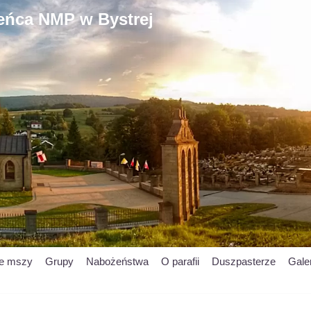
ieńca NMP w Bystrej
je mszy
Grupy
Nabożeństwa
O parafii
Duszpasterze
Gale