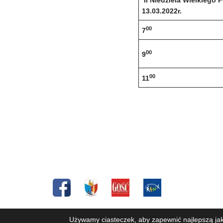
II Niedziela Wielkiego 
13.03.2022r.
00
7
00
9
00
11
Copyright © 2019 Parafia pw. Św. Józefa Oblubieńc
Używamy ciasteczek, aby zapewnić najlepszą jako