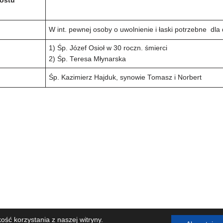
Postu
W int. pewnej osoby o uwolnienie i łaski potrzebne dla d
1) Śp. Józef Osioł w 30 roczn. śmierci
2) Śp. Teresa Młynarska
Śp. Kazimierz Hajduk, synowie Tomasz i Norbert
a NMP w Bystrej. Wszelkie prawa zastrzeżone. W przypadku proble
ść korzystania z naszej witryny.