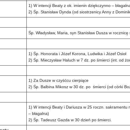
1) W intencji Beaty z ok. imienin dziękczynno – błagaln
2) Śp. Stanisław Dynda (od siostrzenicy Anny z Domini
Śp. Władysław, Maria, syn Stanisław Dusza w rocznicę ś
1) Śp. Honorata i Józef Korona, Ludwika i Józef Osioł
2) Śp. Mieczysław Haluch w 7 dz. po śmierci (int. od żo
1) Za Dusze w czyśćcu cierpiące
2) Śp. Balbina Mikosz w 30 dz. po śmierci (od córki Bo
1) W intencji Beaty i Dariusza w 25 roczn. sakramentu
– błagalna)
2) Śp. Tadeusz Gazda w 30 dzień po śmierci.