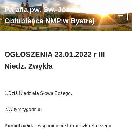
Parafia pw. Św. Józefa
Przejdź
Oblubieńca NMP w Bystrej
do
treści
OGŁOSZENIA 23.01.2022 r III
Niedz. Zwykła
1.Dziś Niedziela Słowa Bożego.
2.W tym tygodniu:
Poniedziałek –
wspomnienie Franciszka Salezego