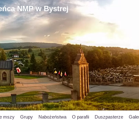
ieńca NMP w Bystrej
je mszy
Grupy
Nabożeństwa
O parafii
Duszpasterze
Gale