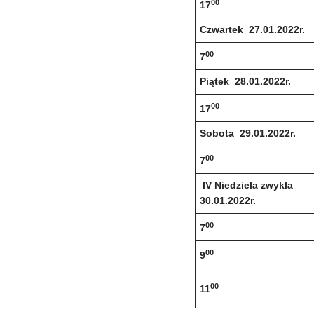
00
17
Czwartek 27.01.2022r.
00
7
Piątek 28.01.2022r.
00
17
Sobota 29.01.2022r.
00
7
IV Niedziela zwykła
30.01.2022r.
00
7
00
9
00
11