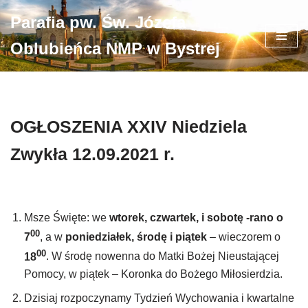
Parafia pw. Św. Józefa
Przejdź
Oblubieńca NMP w Bystrej
do
treści
OGŁOSZENIA XXIV Niedziela
Zwykła 12.09.2021 r.
Msze Święte: we
wtorek, czwartek, i sobotę -rano o
00
7
, a w
poniedziałek, środę i piątek
– wieczorem o
00
18
. W środę nowenna do Matki Bożej Nieustającej
Pomocy, w piątek – Koronka do Bożego Miłosierdzia.
Dzisiaj rozpoczynamy Tydzień Wychowania i kwartalne