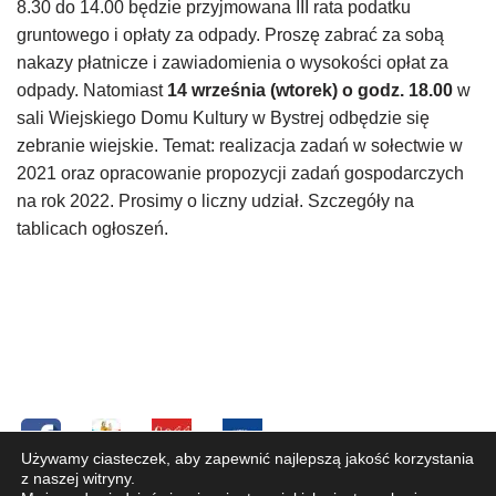
8.30 do 14.00 będzie przyjmowana III rata podatku
gruntowego i opłaty za odpady. Proszę zabrać za sobą
nakazy płatnicze i zawiadomienia o wysokości opłat za
odpady. Natomiast
14 września (wtorek) o godz. 18.00
w
sali Wiejskiego Domu Kultury w Bystrej odbędzie się
zebranie wiejskie. Temat: realizacja zadań w sołectwie w
2021 oraz opracowanie propozycji zadań gospodarczych
na rok 2022. Prosimy o liczny udział. Szczegóły na
tablicach ogłoszeń.
Używamy ciasteczek, aby zapewnić najlepszą jakość korzystania
z naszej witryny.
Copyright © 2019 Parafia pw. Św. Józefa Oblubieńca NMP