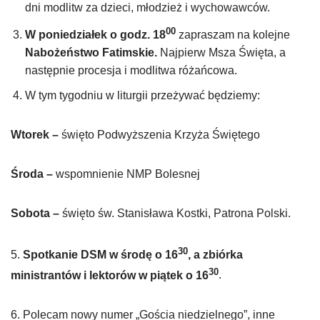
dni modlitw za dzieci, młodzież i wychowawców.
00
W poniedziałek o godz. 18
zapraszam na kolejne
Nabożeństwo Fatimskie.
Najpierw Msza Święta, a
następnie procesja i modlitwa różańcowa.
W tym tygodniu w liturgii przeżywać będziemy:
Wtorek –
święto Podwyższenia Krzyża Świętego
Środa –
wspomnienie NMP Bolesnej
Sobota –
święto św. Stanisława Kostki, Patrona Polski.
30
5.
Spotkanie DSM w środę o 16
, a zbiórka
30
ministrantów i lektorów w piątek o 16
.
6. Polecam nowy numer „Gościa niedzielnego”, inne