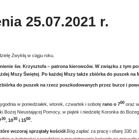
nia 25.07.2021 r.
ielę Zwykłą w ciągu roku.
ienie św. Krzysztofa – patrona kierowców. W związku z tym p
żdej Mszy Świętej
.
Po każdej Mszy także zbiórka do puszek na M
 zbiórka do puszek na rzecz poszkodowanych przez burze i pow
00
ygodnia w poniedziałek, wtorek, czwartek i sobotę
rano o 7
oraz 
 Bożej Nieustającej Pomocy, w piątek i niedzielę Koronka do Bożeg
30
30
00
7
, 10
i 15
.
tóre wczoraj sprzątały kościół
.Bóg zapłać za pracę i ofiarę 330 zł. 
zin w kolejności sąsiedzkiej o przygotowanie kościoła na przyszłą n