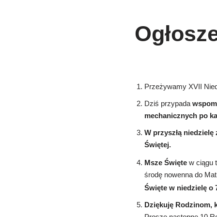
Ogłosze
Przeżywamy XVII Niedz
Dziś przypada
wspomn
mechanicznych po ka
W przyszłą niedzielę
Świętej.
Msze Święte
w ciągu t
środę nowenna do Matki
Święte w niedzielę o 
Dziękuję Rodzinom, k
Proszę następne 10 Rod