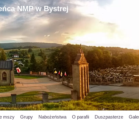
ieńca NMP w Bystrej
je mszy
Grupy
Nabożeństwa
O parafii
Duszpasterze
Gale