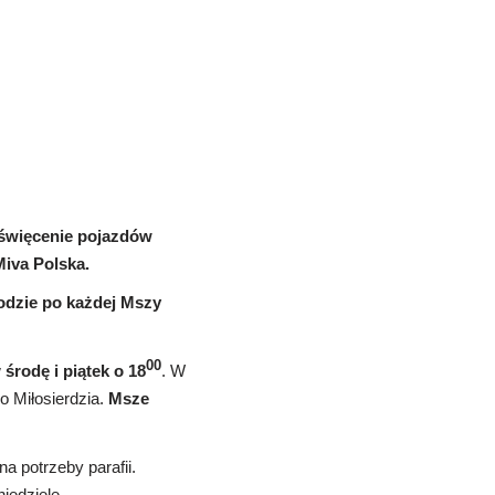
oświęcenie pojazdów
iva Polska.
odzie po każdej Mszy
00
w
środę i piątek o 18
. W
o Miłosierdzia.
Msze
na potrzeby parafii.
iedzielę.