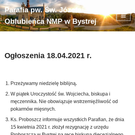
Parafia pw. Św. Józefa
Przejdź
Oblubieńca NMP w Bystrej
do
treści
Ogłoszenia 18.04.2021 r.
Przeżywamy niedzielę biblijną
.
W piątek Uroczystość św. Wojciecha, biskupa i
męczennika. Nie obowiązuje wstrzemięźliwość od
pokarmów mięsnych.
Ks. Proboszcz informuje wszystkich Parafian, że dnia
15 kwietnia 2021 r. złożył rezygnację z urzędu
Proboszcza w Bystrej na ręce biskupa diecezjalnego