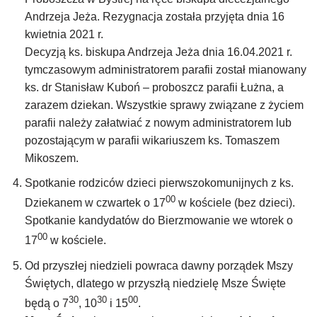
Andrzeja Jeża. Rezygnacja została przyjęta dnia 16
kwietnia 2021 r.
Decyzją ks. biskupa Andrzeja Jeża dnia 16.04.2021 r.
tymczasowym administratorem parafii został mianowany
ks. dr Stanisław Kuboń – proboszcz parafii Łużna, a
zarazem dziekan. Wszystkie sprawy związane z życiem
parafii należy załatwiać z nowym administratorem lub
pozostającym w parafii wikariuszem ks. Tomaszem
Mikoszem.
Spotkanie rodziców dzieci pierwszokomunijnych z ks.
00
Dziekanem w czwartek o 17
w kościele (bez dzieci).
Spotkanie kandydatów do Bierzmowanie we wtorek o
00
17
w kościele.
Od przyszłej niedzieli powraca dawny porządek Mszy
Świętych, dlatego w przyszłą niedzielę Msze Święte
30
30
00
będą o 7
, 10
i 15
.