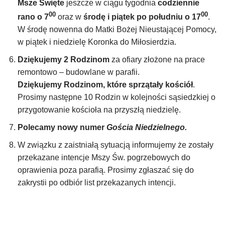
Msze Święte
jeszcze w ciągu tygodnia
codziennie
00
00
rano o 7
oraz w
środę i piątek
po południu o 17
.
W środę nowenna do Matki Bożej Nieustającej Pomocy,
w piątek i niedzielę Koronka do Miłosierdzia.
Dziękujemy 2 Rodzinom
za ofiary złożone na prace
remontowo – budowlane w parafii.
Dziękujemy Rodzinom, które sprzątały kościół
.
Prosimy następne 10 Rodzin w kolejności sąsiedzkiej o
przygotowanie kościoła na przyszłą niedzielę.
Polecamy nowy numer
Gościa Niedzielnego.
W związku z zaistniałą sytuacją informujemy że zostały
przekazane intencje Mszy Św. pogrzebowych do
oprawienia poza parafią. Prosimy zgłaszać się do
zakrystii po odbiór list przekazanych intencji.