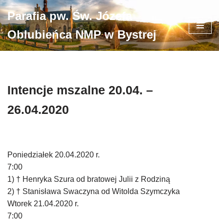
Parafia pw. Św. Józefa
Przejdź
Oblubieńca NMP w Bystrej
do
treści
Intencje mszalne 20.04. –
26.04.2020
Poniedziałek 20.04.2020 r.
7:00
1) † Henryka Szura od bratowej Julii z Rodziną
2) † Stanisława Swaczyna od Witolda Szymczyka
Wtorek 21.04.2020 r.
7:00