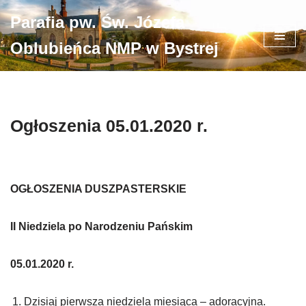
Parafia pw. Św. Józefa
Przejdź
Oblubieńca NMP w Bystrej
do
treści
Ogłoszenia 05.01.2020 r.
OGŁOSZENIA DUSZPASTERSKIE
II Niedziela po Narodzeniu Pańskim
05.01.2020 r.
Dzisiaj pierwsza niedziela miesiąca – adoracyjna.