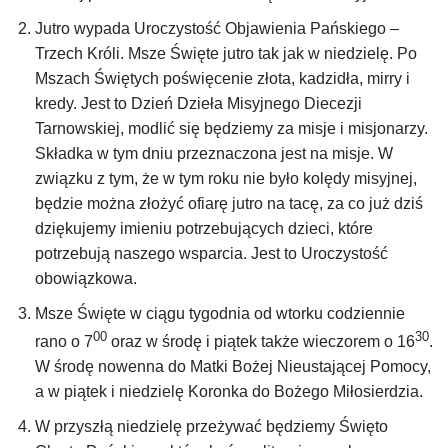
Jutro wypada Uroczystość Objawienia Pańskiego –
Trzech Króli. Msze Święte jutro tak jak w niedzielę. Po
Mszach Świętych poświęcenie złota, kadzidła, mirry i
kredy. Jest to Dzień Dzieła Misyjnego Diecezji
Tarnowskiej, modlić się będziemy za misje i misjonarzy.
Składka w tym dniu przeznaczona jest na misje. W
związku z tym, że w tym roku nie było kolędy misyjnej,
będzie można złożyć ofiarę jutro na tacę, za co już dziś
dziękujemy imieniu potrzebujących dzieci, które
potrzebują naszego wsparcia. Jest to Uroczystość
obowiązkowa.
Msze Święte w ciągu tygodnia od wtorku codziennie
00
30
rano o 7
oraz w środę i piątek także wieczorem o 16
.
W środę nowenna do Matki Bożej Nieustającej Pomocy,
a w piątek i niedzielę Koronka do Bożego Miłosierdzia.
W przyszłą niedzielę przeżywać będziemy Święto