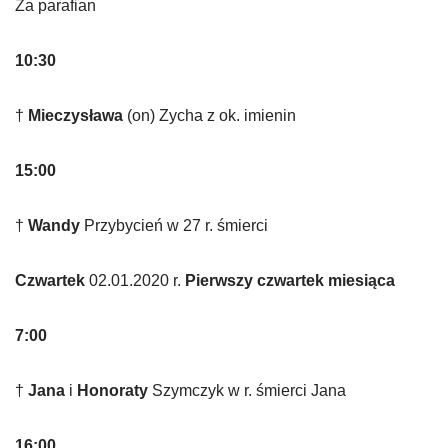
Za parafian
10:30
†
Mieczysława
(on) Zycha z ok. imienin
15:00
†
Wandy
Przybycień w 27 r. śmierci
Czwartek
02.01.2020 r.
Pierwszy czwartek miesiąca
7:00
†
Jana
i
Honoraty
Szymczyk w r. śmierci Jana
16:00