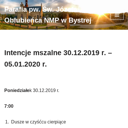
Parafia pw. Św. Józefa
Przejdź
Oblubieńca NMP w Bystrej
do
treści
Intencje mszalne 30.12.2019 r. –
05.01.2020 r.
Poniedziałe
k 30.12.2019 r.
7:00
Dusze w czyśćcu cierpiące